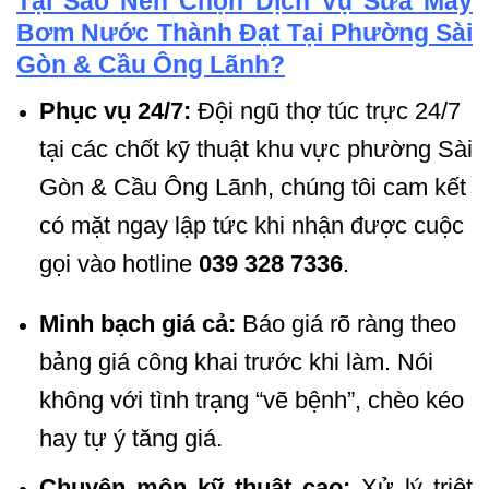
Tại Sao Nên Chọn Dịch Vụ Sửa Máy
Bơm Nước Thành Đạt Tại Phường Sài
Gòn & Cầu Ông Lãnh?
Phục vụ 24/7:
Đội ngũ thợ túc trực 24/7
tại các chốt kỹ thuật khu vực phường Sài
Gòn & Cầu Ông Lãnh, chúng tôi cam kết
có mặt ngay lập tức khi nhận được cuộc
gọi vào hotline
039 328 7336
.
Minh bạch giá cả:
Báo giá rõ ràng theo
bảng giá công khai trước khi làm. Nói
không với tình trạng “vẽ bệnh”, chèo kéo
hay tự ý tăng giá.
Chuyên môn kỹ thuật cao:
Xử lý triệt