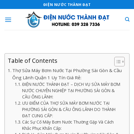
Skip
ĐIỆN NƯỚC THÀNH ĐẠT
to
content
Table of Contents
Thợ Sửa Máy Bơm Nước Tại Phường Sài Gòn & Cầu
Ông Lãnh Quận 1 Uy Tín Giá Rẻ:
ĐIỆN NƯỚC THÀNH ĐẠT – DỊCH VỤ SỬA MÁY BƠM
NƯỚC CHUYÊN NGHIỆP TẠI PHƯỜNG SÀI GÒN &
CẦU ÔNG LÃNH:
ƯU ĐIỂM CỦA THỢ SỬA MÁY BƠM NƯỚC TẠI
PHƯỜNG SÀI GÒN & CẦU ÔNG LÃNH DO THÀNH
ĐẠT CUNG CẤP:
Các Sự Cố Máy Bơm Nước Thường Gặp Và Cách
Khắc Phục Khẩn Cấp: