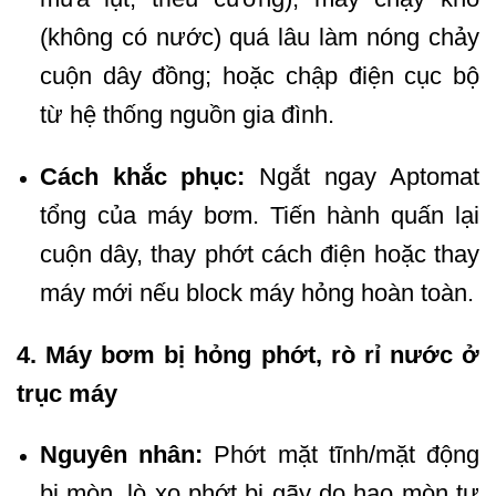
(không có nước) quá lâu làm nóng chảy
cuộn dây đồng; hoặc chập điện cục bộ
từ hệ thống nguồn gia đình.
Cách khắc phục:
Ngắt ngay Aptomat
tổng của máy bơm. Tiến hành quấn lại
cuộn dây, thay phớt cách điện hoặc thay
máy mới nếu block máy hỏng hoàn toàn.
4. Máy bơm bị hỏng phớt, rò rỉ nước ở
trục máy
Nguyên nhân:
Phớt mặt tĩnh/mặt động
bị mòn, lò xo phớt bị gãy do hao mòn tự