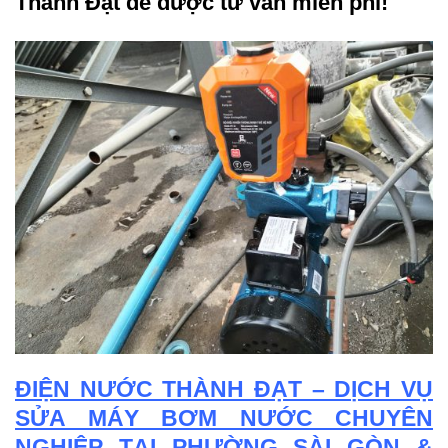
Thành Đạt để được tư vấn miễn phí!
ĐIỆN NƯỚC THÀNH ĐẠT – DỊCH VỤ
SỬA MÁY BƠM NƯỚC CHUYÊN
NGHIỆP TẠI PHƯỜNG SÀI GÒN &