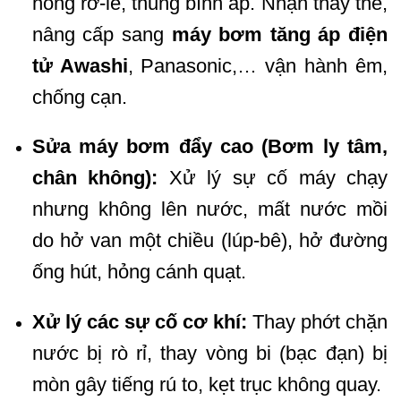
hỏng rơ-le, thủng bình áp. Nhận thay thế,
nâng cấp sang
máy bơm tăng áp điện
tử Awashi
, Panasonic,… vận hành êm,
chống cạn.
Sửa máy bơm đẩy cao (Bơm ly tâm,
chân không):
Xử lý sự cố máy chạy
nhưng không lên nước, mất nước mồi
do hở van một chiều (lúp-bê), hở đường
ống hút, hỏng cánh quạt.
Xử lý các sự cố cơ khí:
Thay phớt chặn
nước bị rò rỉ, thay vòng bi (bạc đạn) bị
mòn gây tiếng rú to, kẹt trục không quay.