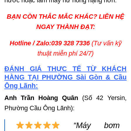
nước hoặc làm máy hư hỏng nặng hơn.
BẠN CÒN THẮC MẮC KHÁC? LIÊN HỆ
NGAY THÀNH ĐẠT:
Hotline / Zalo:
039 328 7336
(Tư vấn kỹ
thuật miễn phí 24/7)
ĐÁNH GIÁ THỰC TẾ TỪ KHÁCH
HÀNG TẠI PHƯỜNG Sài Gòn & Cầu
Ông Lãnh:
Anh Trần Hoàng Quân
(Số 42 Yersin,
Phường Cầu Ông Lãnh):
“Máy bơm