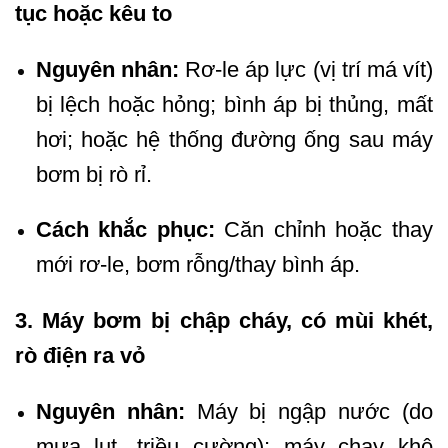
tục hoặc kêu to
Nguyên nhân:
Rơ-le áp lực (vị trí má vít)
bị lệch hoặc hỏng; bình áp bị thủng, mất
hơi; hoặc hệ thống đường ống sau máy
bơm bị rò rỉ.
Cách khắc phục:
Căn chỉnh hoặc thay
mới rơ-le, bơm rỗng/thay bình áp.
3. Máy bơm bị chập cháy, có mùi khét,
rò điện ra vỏ
Nguyên nhân:
Máy bị ngập nước (do
mưa lụt, triều cường); máy chạy khô