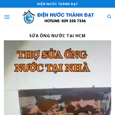
Skip
ĐIỆN NƯỚC THÀNH ĐẠT
to
content
SỬA ỐNG NƯỚC TẠI HCM
Trình
chơi
Video