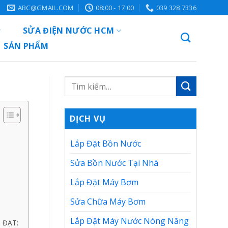
ABC@GMAIL.COM
08:00 - 17:00
039 328 7336
SỬA ĐIỆN NƯỚC HCM
SẢN PHẨM
DỊCH VỤ
Lắp Đặt Bồn Nước
Sửa Bồn Nước Tại Nhà
Lắp Đặt Máy Bơm
Sửa Chữa Máy Bơm
Lắp Đặt Máy Nước Nóng Năng
 ĐẠT: