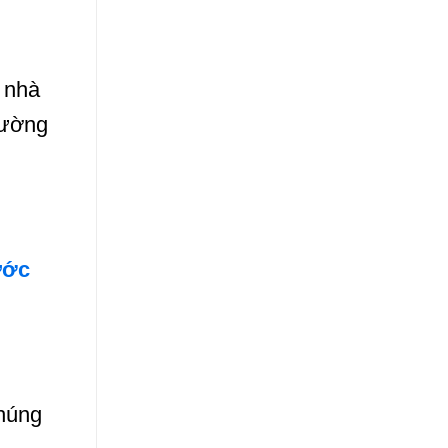
n nhà
rường
ước
Chúng