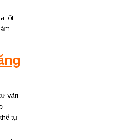
à tốt
tâm
ăng
tư vấn
p
thể tự