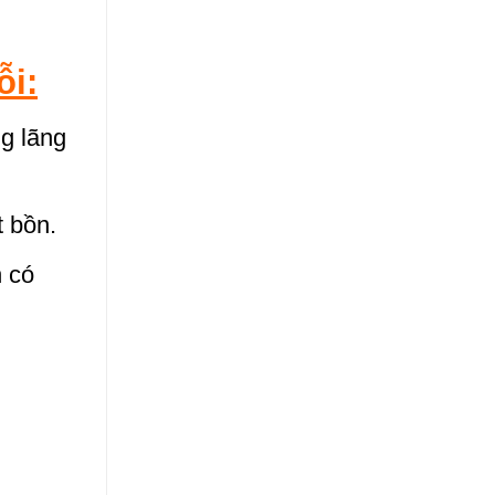
ỗi:
ng lãng
t bồn.
n có