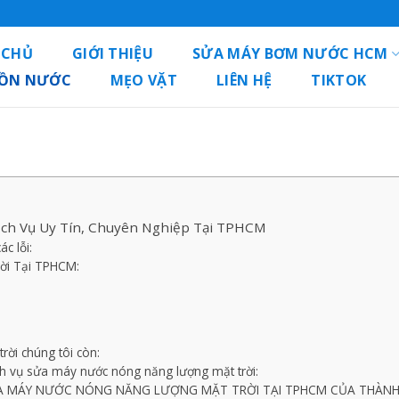
 CHỦ
GIỚI THIỆU
SỬA MÁY BƠM NƯỚC HCM
BỒN NƯỚC
MẸO VẶT
LIÊN HỆ
TIKTOK
ịch Vụ Uy Tín, Chuyên Nghiệp Tại TPHCM
c lỗi:
ời Tại TPHCM:
ời chúng tôi còn:
ch vụ sửa máy nước nóng năng lượng mặt trời:
ỬA MÁY NƯỚC NÓNG NĂNG LƯỢNG MẶT TRỜI TẠI TPHCM CỦA THÀNH