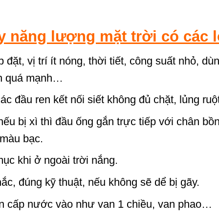
 năng lượng mặt trời có các l
đặt, vị trí ít nóng, thời tiết, công suất nhỏ, dù
ạnh quá mạnh…
ác đầu ren kết nối siết không đủ chặt, lủng ruộ
 nếu bị xì thì đầu ống gắn trực tiếp với chân bồ
 màu bạc.
c khi ở ngoài trời nắng.
hắc, đúng kỹ thuật, nếu không sẽ dể bị gãy.
ện cấp nước vào như van 1 chiều, van phao…