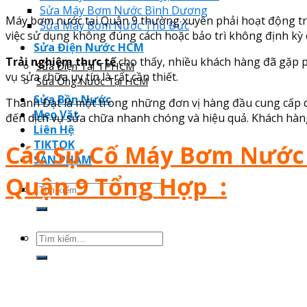
Sửa Máy Bơm Nước Bình Dương
Máy bơm nước tại Quận 9 thường xuyên phải hoạt động trong
Sửa Máy Bơm Nước Thủ Đức
việc sử dụng không đúng cách hoặc bảo trì không định kỳ 
Sửa Điện Nước HCM
Trải nghiệm thực tế
cho thấy, nhiều khách hàng đã gặp p
Sửa Điện Tại TPHCM
vụ sửa chữa uy tín là rất cần thiết.
Sửa Ống Nước Tại HCM
Sửa Bồn Nước
Thành Đạt là một trong những đơn vị hàng đầu cung cấp 
Mẹo Vặt
đến dịch vụ sửa chữa nhanh chóng và hiệu quả. Khách hàng 
Liên Hệ
TIKTOK
Các Sự Cố Máy Bơm Nước
SẢN PHẨM
Quận 9
Tổng Hợp
:
Tìm
kiếm:
Tìm
kiếm: