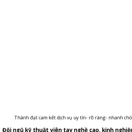
Thành đạt cam kết dịch vụ uy tín- rõ ràng- nhanh c
Đội ngũ kỹ thuật viên tay nghề cao, kinh nghi