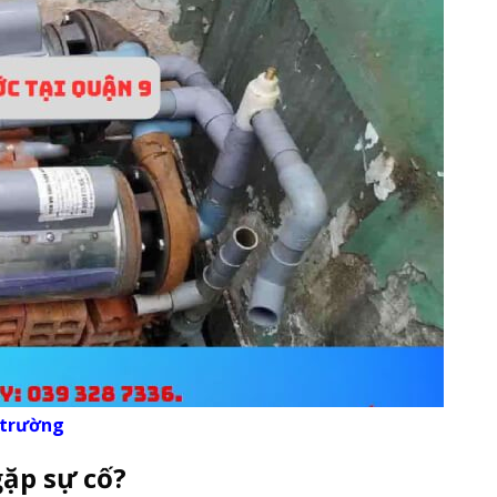
 trường
gặp sự cố?