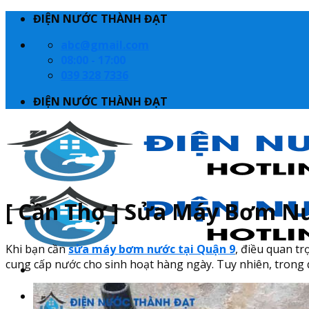
Skip
ĐIỆN NƯỚC THÀNH ĐẠT
to
abc@gmail.com
content
08:00 - 17:00
039 328 7336
ĐIỆN NƯỚC THÀNH ĐẠT
[ Cần Thợ ] Sửa Máy Bơm N
Khi bạn cần
sửa máy bơm nước tại Quận 9
, điều quan tr
cung cấp nước cho sinh hoạt hàng ngày. Tuy nhiên, trong 
Trang chủ