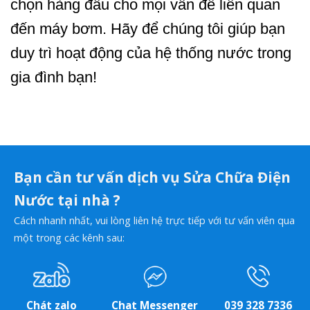
chọn hàng đầu cho mọi vấn đề liên quan
đến máy bơm. Hãy để chúng tôi giúp bạn
duy trì hoạt động của hệ thống nước trong
gia đình bạn!
Bạn cần tư vấn dịch vụ Sửa Chữa Điện
Nước tại nhà ?
Cách nhanh nhất, vui lòng liên hệ trực tiếp với tư vấn viên qua
một trong các kênh sau:
Chát zalo
Chat Messenger
039 328 7336