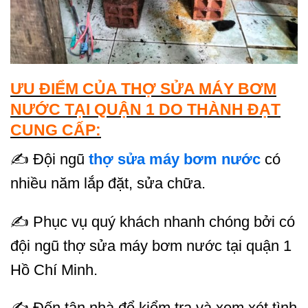
ƯU ĐIỂM CỦA THỢ SỬA MÁY BƠM
NƯỚC TẠI QUẬN 1 DO THÀNH ĐẠT
CUNG CẤP:
✍ Đội ngũ
thợ sửa máy bơm nước
có
nhiều năm lắp đặt, sửa chữa.
✍ Phục vụ quý khách nhanh chóng bởi có
đội ngũ thợ sửa máy bơm nước tại quận 1
Hồ Chí Minh.
✍ Đến tận nhà để kiểm tra và xem xét tình