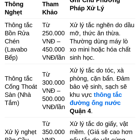
Ghi Chú Phương
Thông
Tham
Pháp Xử Lý
Nghẹt
Khảo
Thông tắc
Từ
Xử lý tắc nghẽn do dầu
Bồn Rửa
250.000
mỡ, thức ăn thừa.
Chén
VNĐ –
Thường dùng máy lò
(Lavabo
450.000
xo mini hoặc hóa chất
Bếp)
VNĐ/lần
sinh học.
Xử lý tắc do tóc, xà
Từ
Thông tắc
phòng, cặn bẩn. Đảm
300.000
Cống Thoát
bảo vệ sinh, sạch sẽ
VNĐ –
Sàn (Nhà
khu vực
thông tắc
500.000
Tắm)
đường ống nước
VNĐ/lần
Quận 4
.
Từ
Xử lý tắc do giấy, vật
Xử lý nghẹt
350.000
mềm. (Giá sẽ cao hơn