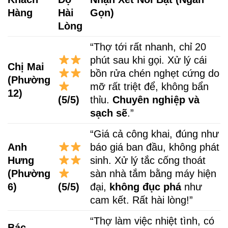
Hàng
Hài
Gọn)
Lòng
“Thợ tới rất nhanh, chỉ 20
phút sau khi gọi. Xử lý cái
Chị Mai
bồn rửa chén nghẹt cứng do
(Phường
mỡ rất triệt để, không bẩn
12)
(5/5)
thỉu.
Chuyên nghiệp và
sạch sẽ
.”
“Giá cả công khai, đúng như
Anh
báo giá ban đầu, không phát
Hưng
sinh. Xử lý tắc cống thoát
(Phường
sàn nhà tắm bằng máy hiện
6)
(5/5)
đại,
không đục phá
như
cam kết. Rất hài lòng!”
“Thợ làm việc nhiệt tình, có
Bác