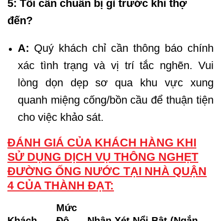
5: Tôi cần chuẩn bị gì trước khi thợ
đến?
A:
Quý khách chỉ cần thông báo chính
xác tình trạng và vị trí tắc nghẽn. Vui
lòng dọn dẹp sơ qua khu vực xung
quanh miệng cống/bồn cầu để thuận tiện
cho việc khảo sát.
ĐÁNH GIÁ CỦA KHÁCH HÀNG KHI
SỬ DỤNG DỊCH VỤ THÔNG NGHẸT
ĐƯỜNG ỐNG NƯỚC TẠI NHÀ QUẬN
4 CỦA THÀNH ĐẠT:
Mức
Khách
Độ
Nhận Xét Nổi Bật (Ngắn