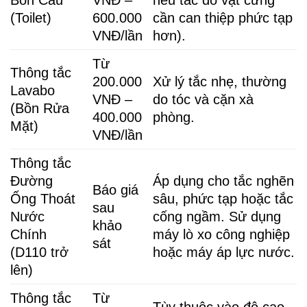
Bồn Cầu
VNĐ –
nếu tắc do vật cứng
(Toilet)
600.000
cần can thiệp phức tạp
VNĐ/lần
hơn).
Từ
Thông tắc
200.000
Xử lý tắc nhẹ, thường
Lavabo
VNĐ –
do tóc và cặn xà
(Bồn Rửa
400.000
phòng.
Mặt)
VNĐ/lần
Thông tắc
Đường
Áp dụng cho tắc nghẽn
Báo giá
Ống Thoát
sâu, phức tạp hoặc tắc
sau
Nước
cống ngầm. Sử dụng
khảo
Chính
máy lò xo công nghiệp
sát
(D110 trở
hoặc máy áp lực nước.
lên)
Thông tắc
Từ