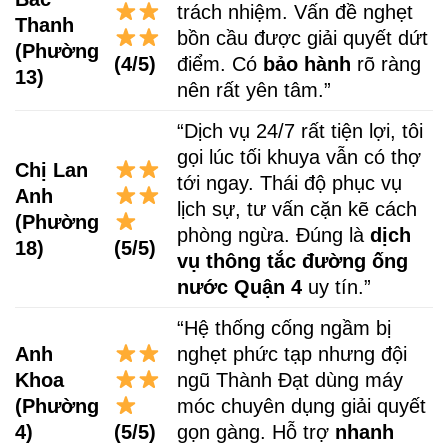
trách nhiệm. Vấn đề nghẹt
Thanh
bồn cầu được giải quyết dứt
(Phường
(4/5)
điểm. Có
bảo hành
rõ ràng
13)
nên rất yên tâm.”
“Dịch vụ 24/7 rất tiện lợi, tôi
gọi lúc tối khuya vẫn có thợ
Chị Lan
tới ngay. Thái độ phục vụ
Anh
lịch sự, tư vấn cặn kẽ cách
(Phường
phòng ngừa. Đúng là
dịch
18)
(5/5)
vụ thông tắc đường ống
nước
Quận 4
uy tín.”
“Hệ thống cống ngầm bị
Anh
nghẹt phức tạp nhưng đội
Khoa
ngũ Thành Đạt dùng máy
(Phường
móc chuyên dụng giải quyết
4)
(5/5)
gọn gàng. Hỗ trợ
nhanh