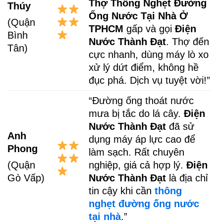
Thợ Thông Nghẹt Đường
Thúy
Ống Nước Tại Nhà Ở
(Quận
TPHCM
gấp và gọi
Điện
Bình
Nước Thành Đạt
. Thợ đến
Tân)
cực nhanh, dùng máy lò xo
xử lý dứt điểm, không hề
đục phá. Dịch vụ tuyệt vời!”
“Đường ống thoát nước
mưa bị tắc do lá cây.
Điện
Nước Thành Đạt
đã sử
Anh
dụng máy áp lực cao để
Phong
làm sạch. Rất chuyên
nghiệp, giá cả hợp lý.
Điện
(Quận
Nước Thành Đạt
là địa chỉ
Gò Vấp)
tin cậy khi cần
thông
nghẹt đường ống nước
tại nhà
.”