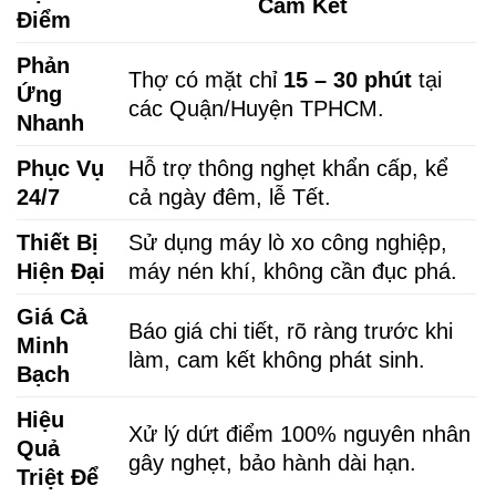
Cam Kết
Điểm
Phản
Thợ có mặt chỉ
15 – 30 phút
tại
Ứng
các Quận/Huyện TPHCM.
Nhanh
Phục Vụ
Hỗ trợ thông nghẹt khẩn cấp, kể
24/7
cả ngày đêm, lễ Tết.
Thiết Bị
Sử dụng máy lò xo công nghiệp,
Hiện Đại
máy nén khí, không cần đục phá.
Giá Cả
Báo giá chi tiết, rõ ràng trước khi
Minh
làm, cam kết không phát sinh.
Bạch
Hiệu
Xử lý dứt điểm 100% nguyên nhân
Quả
gây nghẹt, bảo hành dài hạn.
Triệt Để