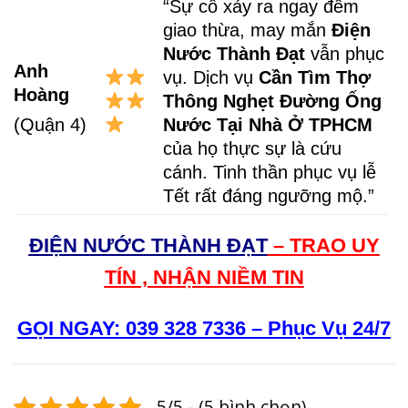
“Sự cố xảy ra ngay đêm
giao thừa, may mắn
Điện
Nước Thành Đạt
vẫn phục
Anh
vụ. Dịch vụ
Cần Tìm Thợ
Hoàng
Thông Nghẹt Đường Ống
Nước Tại Nhà Ở TPHCM
(Quận 4)
của họ thực sự là cứu
cánh. Tinh thần phục vụ lễ
Tết rất đáng ngưỡng mộ.”
ĐIỆN NƯỚC THÀNH ĐẠT
– TRAO UY
TÍN , NHẬN NIỀM TIN
GỌI NGAY: 039 328 7336 – Phục Vụ 24/7
5/5 - (5 bình chọn)