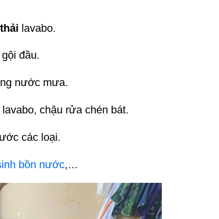
thải
lavabo.
 gội đầu.
 ống nước mưa.
 lavabo, chậu rửa chén bát.
nước các loại.
sinh bồn nước
,…