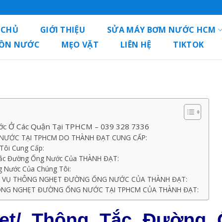
 CHỦ
GIỚI THIỆU
SỬA MÁY BƠM NƯỚC HCM
BỒN NƯỚC
MẸO VẶT
LIÊN HỆ
TIKTOK
c Ở Các Quận Tại TPHCM – 039 328 7336
 NƯỚC TẠI TPHCM DO THÀNH ĐẠT CUNG CẤP:
Tôi Cung Cấp:
Tắc Đường Ống Nước Của THÀNH ĐẠT:
g Nước Của Chúng Tôi:
CH VỤ THÔNG NGHẸT ĐƯỜNG ỐNG NƯỚC CỦA THÀNH ĐẠT:
THÔNG NGHẸT ĐƯỜNG ỐNG NƯỚC TẠI TPHCM CỦA THÀNH ĐẠT:
ẹt/ Thông Tắc Đường 