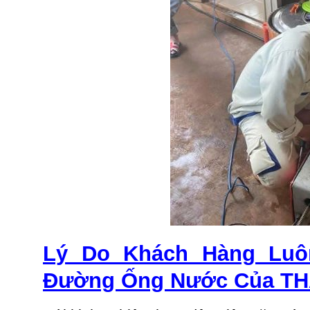
Lý Do Khách Hàng Luô
Đường Ống Nước Của TH