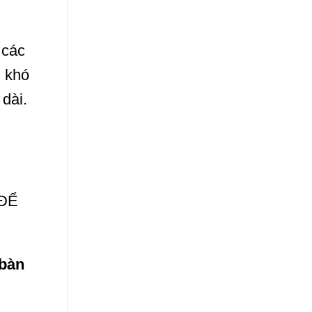
 các
i khó
dài.
 ĐỂ
 bàn