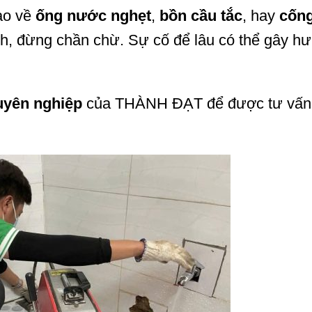
ào về
ống nước nghẹt
,
bồn cầu tắc
, hay
cống
h, đừng chần chừ. Sự cố để lâu có thể gây hư
uyên nghiệp
của THÀNH ĐẠT để được tư vấn