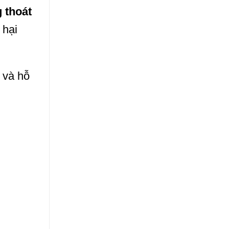
 thoát
 hại
 và hỗ