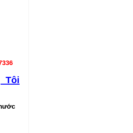
7336
 Tôi
 nước