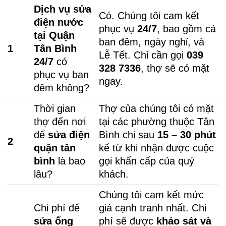
Dịch vụ sửa
Có. Chúng tôi cam kết
điện nước
phục vụ
24/7
, bao gồm cả
tại Quận
ban đêm, ngày nghỉ, và
1
Tân Bình
Lễ Tết. Chỉ cần gọi
039
24/7
có
328 7336
, thợ sẽ có mặt
phục vụ ban
ngay.
đêm không?
Thời gian
Thợ của chúng tôi có mặt
thợ đến nơi
tại các phường thuộc Tân
để
sửa điện
Bình chỉ sau
15 – 30 phút
2
quận tân
kể từ khi nhận được cuộc
bình
là bao
gọi khẩn cấp của quý
lâu?
khách.
Chúng tôi cam kết mức
Chi phí để
giá cạnh tranh nhất. Chi
sửa ống
phí sẽ được
khảo sát và