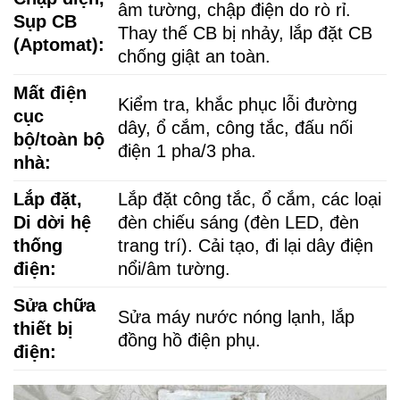
âm tường, chập điện do rò rỉ.
Sụp CB
Thay thế CB bị nhảy, lắp đặt CB
(Aptomat):
chống giật an toàn.
Mất điện
Kiểm tra, khắc phục lỗi đường
cục
dây, ổ cắm, công tắc, đấu nối
bộ/toàn bộ
điện 1 pha/3 pha.
nhà:
Lắp đặt,
Lắp đặt công tắc, ổ cắm, các loại
Di dời hệ
đèn chiếu sáng (đèn LED, đèn
thống
trang trí). Cải tạo, đi lại dây điện
điện:
nổi/âm tường.
Sửa chữa
Sửa máy nước nóng lạnh, lắp
thiết bị
đồng hồ điện phụ.
điện: