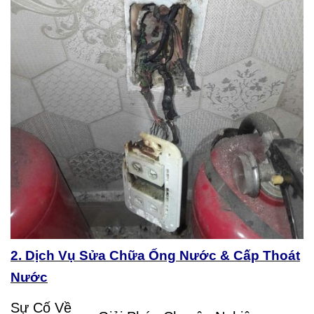
2. Dịch Vụ Sửa Chữa Ống Nước & Cấp Thoát
Nước
Sự Cố Về