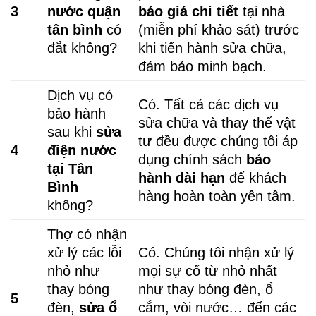
3
nước quận
báo giá chi tiết
tại nhà
tân bình
có
(miễn phí khảo sát) trước
đắt không?
khi tiến hành sửa chữa,
đảm bảo minh bạch.
Dịch vụ có
Có. Tất cả các dịch vụ
bảo hành
sửa chữa và thay thế vật
sau khi
sửa
tư đều được chúng tôi áp
4
điện nước
dụng chính sách
bảo
tại Tân
hành dài hạn
để khách
Bình
hàng hoàn toàn yên tâm.
không?
Thợ có nhận
xử lý các lỗi
Có. Chúng tôi nhận xử lý
nhỏ như
mọi sự cố từ nhỏ nhất
thay bóng
như thay bóng đèn, ổ
5
đèn,
sửa ổ
cắm, vòi nước… đến các