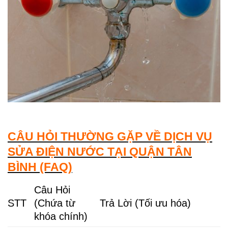
CÂU HỎI THƯỜNG GẶP VỀ DỊCH VỤ
SỬA ĐIỆN NƯỚC TẠI QUẬN TÂN
BÌNH (FAQ)
Câu Hỏi
STT
(Chứa từ
Trả Lời (Tối ưu hóa)
khóa chính)