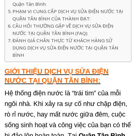
Quận Tân Bình:
PHẠM VI CUNG CẤP DỊCH VỤ SỬA ĐIỆN NƯỚC TẠI
QUẬN TÂN BÌNH CỦA THÀNH ĐẠT:
CÂU HỎI THƯỜNG GẶP VỀ DỊCH VỤ SỬA ĐIỆN
NƯỚC TẠI QUẬN TÂN BÌNH (FAQ)
ĐÁNH GIÁ CHÂN THỰC TỪ KHÁCH HÀNG SỬ
DỤNG DỊCH VỤ SỬA ĐIỆN NƯỚC TẠI QUẬN TÂN
BÌNH
GIỚI THIỆU DỊCH VỤ SỬA ĐIỆN
NƯỚC TẠI QUẬN TÂN BÌNH:
Hệ thống điện nước là “trái tim” của mỗi
ngôi nhà. Khi xảy ra sự cố như chập điện,
rò rỉ nước, hay mất nước giữa đêm, cuộc
sống sinh hoạt và công việc của bạn có thể
bị đảo lộn hoàn toàn. Tại
Quận Tân Bình
,