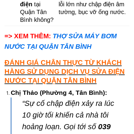
điện
tại
lỗi lớn như chập điện âm
Quận Tân
tường, bục vỡ ống nước.
Bình không?
=> XEM THÊM:
THỢ SỬA MÁY BƠM
NƯỚC TẠI QUẬN TÂN BÌNH
ĐÁNH GIÁ CHÂN THỰC TỪ KHÁCH
HÀNG SỬ DỤNG DỊCH VỤ SỬA ĐIỆN
NƯỚC TẠI QUẬN TÂN BÌNH
Chị Thảo (Phường 4, Tân Bình):
“Sự cố chập điện xảy ra lúc
10 giờ tối khiến cả nhà tôi
hoảng loạn. Gọi tới số
039