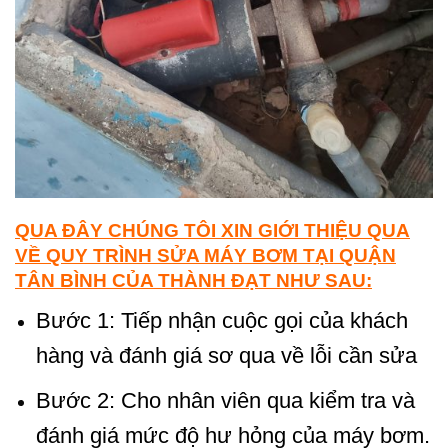
QUA ĐÂY CHÚNG TÔI XIN GIỚI THIỆU QUA
VỀ QUY TRÌNH SỬA MÁY BƠM TẠI QUẬN
TÂN BÌNH CỦA THÀNH ĐẠT NHƯ SAU:
Bước 1: Tiếp nhận cuộc gọi của khách
hàng và đánh giá sơ qua về lỗi cần sửa
Bước 2: Cho nhân viên qua kiểm tra và
đánh giá mức độ hư hỏng của máy bơm.