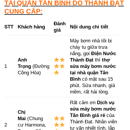
TẠI QUẬN TÂN BÌNH DO THÀNH ĐẠT
CUNG CẤP:
Đánh
STT
Khách hàng
Nội dung chi tiết
giá
Máy bơm nhà tôi bị
cháy tụ giữa trưa
nắng, gọi
Điện Nước
Anh
Thành Đạt
thì
thợ
1
Trọng
(Đường
sửa máy bơm nước
Cộng Hòa)
tại nhà quận Tân
Bình
có mặt sau 15
phút. Sửa nhanh, giá
mềm, rất hài lòng.
Rất cảm ơn
Dịch vụ
sửa máy bơm nước
Chị
Tân Bình giá rẻ
của
Mai
(Chung
Thành Đạt. Nhân viên
2
cư Harmona,
tư vấn nhiệt tình, lắp