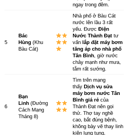
ngay trong đêm.
Nhà phố ở Bàu Cát
nước lên lầu 3 rất
yếu. Được
Điện
Bác
Nước Thành Đạt
tư
5
Hùng
(Khu
vấn
lắp đặt máy bơm
Bàu Cát)
tăng áp cho nhà phố
Tân Bình
, giờ nước
chảy mạnh như mưa,
tắm rất sướng.
Tìm trên mạng
thấy
Dịch vụ sửa
máy bơm nước Tân
Bạn
Bình giá rẻ
của
Linh
(Đường
6
Thành Đạt nên gọi
Cách Mạng
thử. Thợ tay nghề
Tháng 8)
cao, bắt đúng bệnh,
không bày vẽ thay linh
kiện lung tung.