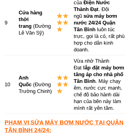
của
Điện Nước
Thành Đạt
. Đội
Cửa hàng
ngũ
sửa máy bơm
thời
9
nước 24/24 Quận
trang
(Đường
Tân Bình
luôn túc
Lê Văn Sỹ)
trực, gọi là có, rất phù
hợp cho dân kinh
doanh.
Vừa nhờ Thành
Đạt
lắp đặt máy bơm
tăng áp cho nhà phố
Anh
Tân Bình
. Máy chạy
10
Quốc
(Đường
êm, nước cực mạnh,
Trường Chinh)
chế độ bảo hành dài
hạn của bên này làm
mình rất yên tâm.
PH
ẠM VI SỬA MÁY BƠM NƯỚC TẠI QUẬN
TÂN BÌNH 24/24: