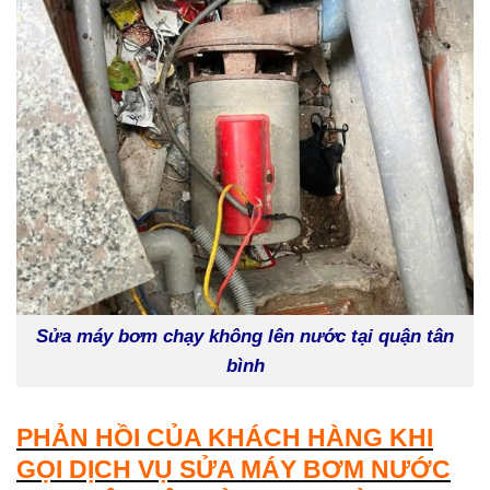
Sửa máy bơm chạy không lên nước tại quận tân
bình
PHẢN HỒI CỦA KHÁCH HÀNG KHI
GỌI DỊCH VỤ SỬA MÁY BƠM NƯỚC