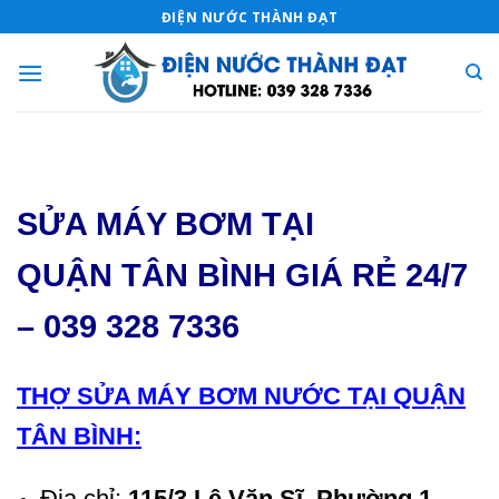
Skip
ĐIỆN NƯỚC THÀNH ĐẠT
to
content
SỬA MÁY BƠM TẠI
QUẬN TÂN BÌNH GIÁ RẺ 24/7
– 039 328 7336
THỢ SỬA MÁY BƠM NƯỚC TẠI QUẬN
TÂN BÌNH:
Địa chỉ:
115/3 Lê Văn Sĩ, Phường 1,