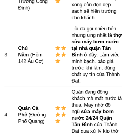
Trương Công
xong còn dọn dẹp
Định)
sạch sẽ hiện trường
cho khách.
Tôi đã gọi nhiều bên
nhưng ưng nhất là
thợ
sửa máy bơm nước
Chú
tại nhà quận Tân
3
Năm
(Hẻm
Bình
ở đây. Làm việc
142 Âu Cơ)
minh bạch, báo giá
trước khi làm, đúng
chất uy tín của Thành
Đạt.
Quán đang đông
khách mà mất nước là
thua. May nhờ đội
Quán Cà
ngũ
sửa máy bơm
4
Phê
(Đường
nước 24/24 Quận
Phổ Quang)
Tân Bình
của Thành
Đạt qua xử lý kịp thời