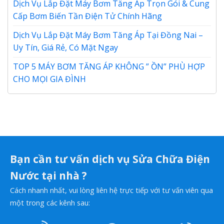
Dịch Vụ Lắp Đặt Máy Bơm Tăng Áp Trọn Gói & Cung
Cấp Bơm Biến Tần Điện Tử Chính Hãng
Dịch Vụ Lắp Đặt Máy Bơm Tăng Áp Tại Đồng Nai –
Uy Tín, Giá Rẻ, Có Mặt Ngay
TOP 5 MÁY BƠM TĂNG ÁP KHÔNG ” ỒN” PHÙ HỢP
CHO MỌI GIA ĐÌNH
Bạn cần tư vấn dịch vụ Sửa Chữa Điện
Nước tại nhà ?
Cách nhanh nhất, vui lòng liên hệ trực tiếp với tư vấn viên qua
một trong các kênh sau: