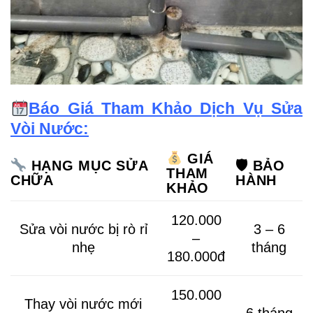
Báo Giá Tham Khảo Dịch Vụ Sửa
Vòi Nước:
GIÁ
🛡
BẢO
HẠNG MỤC SỬA
THAM
HÀNH
CHỮA
KHẢO
120.000
Sửa vòi nước bị rò rỉ
3 – 6
–
nhẹ
tháng
180.000đ
150.000
Thay vòi nước mới