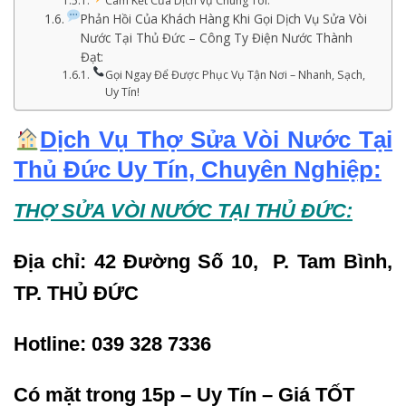
Cam Kết Của Dịch Vụ Chúng Tôi:
Phản Hồi Của Khách Hàng Khi Gọi Dịch Vụ Sửa Vòi
Nước Tại Thủ Đức – Công Ty Điện Nước Thành
Đạt:
Gọi Ngay Để Được Phục Vụ Tận Nơi – Nhanh, Sạch,
Uy Tín!
Dịch Vụ Thợ Sửa Vòi Nước Tại
Thủ Đức Uy Tín, Chuyên Nghiệp:
THỢ SỬA
VÒI NƯỚC
T
ẠI THỦ ĐỨC:
Địa chỉ: 42 Đường Số 10, P. Tam Bình,
TP. THỦ ĐỨC
Hotline: 039 328 7336
Có mặt trong 15p – Uy Tín – Giá TỐT