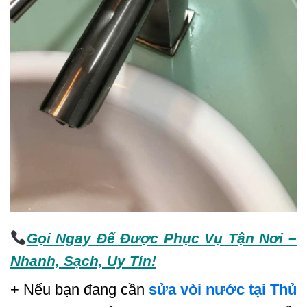
Gọi Ngay Để Được Phục Vụ Tận Nơi –
Nhanh, Sạch, Uy Tín!
+ Nếu bạn đang cần
sửa vòi nước tại Thủ