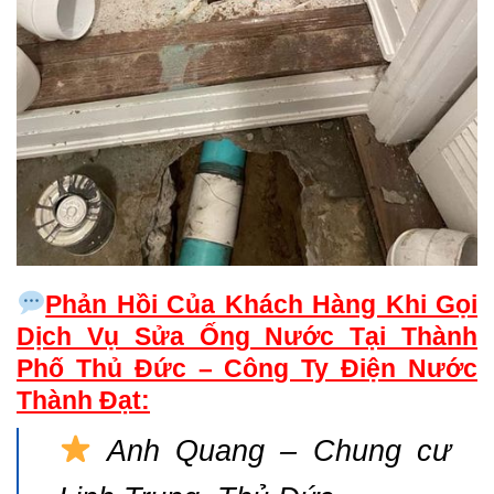
Phản Hồi Của Khách Hàng Khi Gọi
Dịch Vụ Sửa Ống Nước Tại Thành
Phố Thủ Đức – Công Ty Điện Nước
Thành Đạt:
Anh Quang – Chung cư