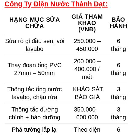
Công Ty Điện Nước Thành Đạt:
GIÁ THAM
HẠNG MỤC SỬA
BẢO
KHẢO
CHỮA
HÀNH
(VNĐ)
Sửa rò gỉ đầu sen, vòi
250.000 –
6
lavabo
450.000
tháng
200.000 –
Thay đoạn ống PVC
6
400.000 /
27mm – 50mm
tháng
mét
Thông tắc ống nước
KHẢO SÁT
3
lavabo, chậu rửa
BÁO GIÁ
tháng
Thông tắc đường
350.000 –
3
chính + bảo dưỡng
600.000
tháng
Phá tường lắp lại
Theo diện
6