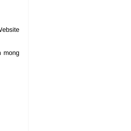
ebsite
an mong