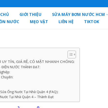
 CHỦ
GIỚI THIỆU
SỬA MÁY BƠM NƯỚC HCM
BỒN NƯỚC
MẸO VẶT
LIÊN HỆ
TIKTOK
 UY TÍN, GIÁ RẺ, CÓ MẶT NHANH CHÓNG:
4 – ĐIỆN NƯỚC THÀNH ĐẠT:
ghiệp:
 Chuyên:
 Sửa Ống Nước Tại Nhà Quận 4 (FAQ):
 Nước Tại Nhà Quận 4 – Thành Đạt: