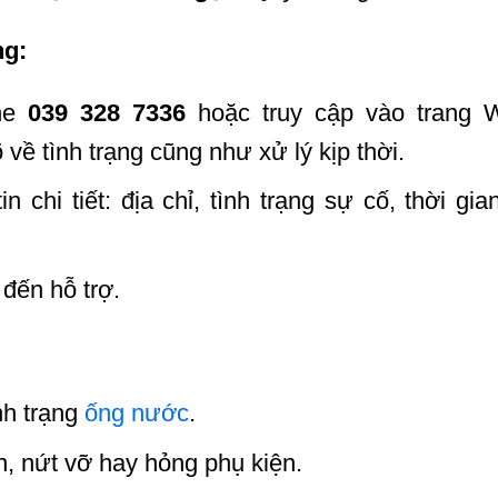
ng:
ine
039 328 7336
hoặc truy cập vào trang W
õ về tình trạng cũng như xử lý kịp thời.
n chi tiết: địa chỉ, tình trạng sự cố, thời gi
đến hỗ trợ.
nh trạng
ống nước
.
n, nứt vỡ hay hỏng phụ kiện.