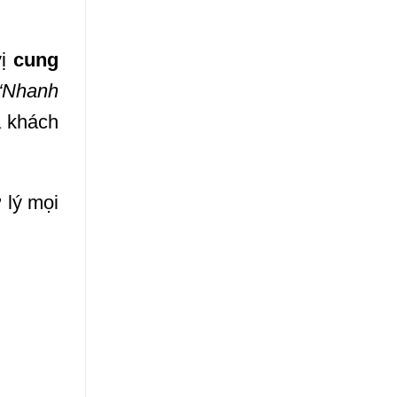
vị
cung
“Nhanh
a khách
 lý mọi