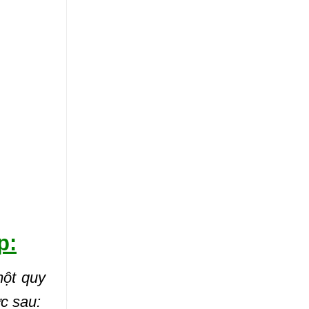
p:
ột quy
c sau: