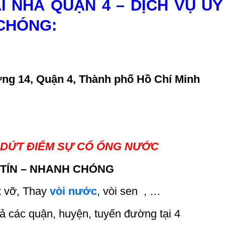
NHÀ QUẬN 4 – DỊCH VỤ UY 
 CHÓNG:
ng 14, Quận 4, Thành phố Hồ Chí Minh
– DỨT ĐIỂM SỰ CỐ ỐNG NƯỚC
 TÍN – NHANH CHÓNG
t vỡ, Thay
vòi nước
, vòi sen
, …
cả các quận, huyện, tuyến đường tại 4