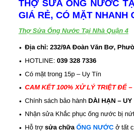
THỢ SỬA ỐNG NƯỚC TẠI 
GIÁ RẺ, CÓ MẶT NHANH
Thợ Sửa Ống Nước Tại Nhà Quận 4
Địa chỉ: 232/9A Đoàn Văn Bơ, Phườ
HOTLINE:
039 328 7336
Có mặt trong 15p – Uy Tín
CAM KẾT 100% XỬ LÝ TRIỆT ĐỂ 
Chính sách bảo hành
DÀI HẠN – UY
Nhận sửa K
hắc phục ống nước bị nứ
Hỗ trợ
sửa chữa
ỐNG NƯỚC
ở tất 