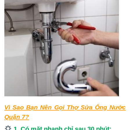
Vì Sao Bạn Nên Gọi Thợ Sửa Ống Nước
Quận 7?
1. Có mặt nhanh chỉ sau 30 phút: