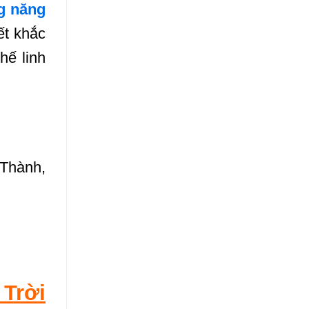
g năng
t khắc
hế linh
Thành,
Trời