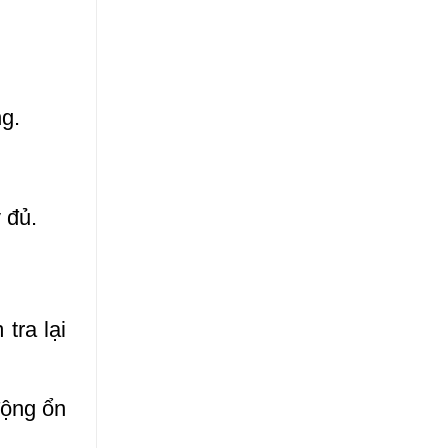
ng.
 đủ.
tra lại
động ổn