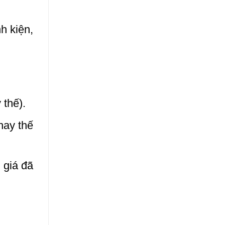
h kiện,
 thế).
hay thế
 giá đã