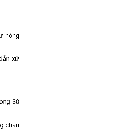
hư hỏng
 dẫn xử
rong 30
ng chân