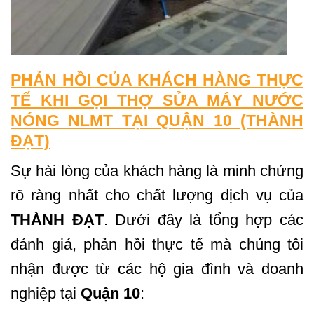
PHẢN HỒI CỦA KHÁCH HÀNG THỰC
TẾ KHI GỌI THỢ SỬA MÁY NƯỚC
NÓNG NLMT TẠI QUẬN 10 (THÀNH
ĐẠT)
Sự hài lòng của khách hàng là minh chứng
rõ ràng nhất cho chất lượng dịch vụ của
THÀNH ĐẠT
. Dưới đây là tổng hợp các
đánh giá, phản hồi thực tế mà chúng tôi
nhận được từ các hộ gia đình và doanh
nghiệp tại
Quận 10
: