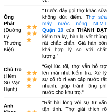
vụ.”
“Trước đây gọi thợ khác sửa
Ông
không dứt điểm. T
hợ sửa
Phát
máy nước nóng NLMT
(Đường
Quận 10
của
THÀNH ĐẠT
Lý
kiểm tra kỹ, hàn lại vết thủng
Thường
rất chắc chắn. Giá hàn bồn
Kiệt)
khá hợp lý so với chất
lượng.”
“Gọi lúc tối, thợ vẫn hỗ trợ
Chủ trọ
lên mái nhà kiểm tra. Xử lý
(Hẻm
sự cố rò rỉ van cấp nước rất
Sư Vạn
nhanh, giúp tránh lãng phí
Hạnh)
nước cho khu trọ.”
“Rất hài lòng với sự tư vấn
Anh
tận tình. Thợ giải thích rõ