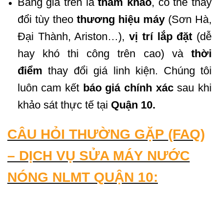
Bảng giá trên là
tham khảo
, có thể thay
đổi tùy theo
thương hiệu máy
(Sơn Hà,
Đại Thành, Ariston…),
vị trí lắp đặt
(dễ
hay khó thi công trên cao) và
thời
điểm
thay đổi giá linh kiện. Chúng tôi
luôn cam kết
báo giá chính xác
sau khi
khảo sát thực tế tại
Quận 10.
CÂU HỎI THƯỜNG GẶP (FAQ)
– DỊCH VỤ SỬA MÁY NƯỚC
NÓNG NLMT QUẬN 10: