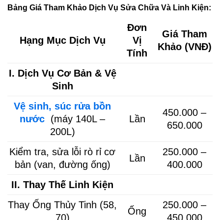
Bảng Giá Tham Khảo Dịch Vụ Sửa Chữa Và Linh Kiện:
Đơn
Giá Tham
Hạng Mục Dịch Vụ
Vị
Khảo (VNĐ)
Tính
I. Dịch Vụ Cơ Bản & Vệ
Sinh
Vệ sinh, súc rửa bồn
450.000 –
nước
(máy 140L –
Lần
650.000
200L)
Kiểm tra, sửa lỗi rò rỉ cơ
250.000 –
Lần
bản (van, đường ống)
400.000
II. Thay Thế Linh Kiện
Thay Ống Thủy Tinh (58,
250.000 –
Ống
70)
450.000