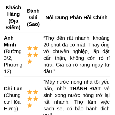
Khách
Đánh
Hàng
Giá
Nội Dung Phản Hồi Chính
(Địa
(Sao)
Điểm)
Anh
“Thợ đến rất nhanh, khoảng
Minh
20 phút đã có mặt. Thay ống
(Đường
vỡ chuyên nghiệp, lắp đặt
3/2,
cẩn thận, không còn rò rỉ
Phường
nữa. Giá cả rõ ràng ngay từ
12)
đầu.”
“Máy nước nóng nhà tôi yếu
Chị Lan
hẳn, nhờ
THÀNH ĐẠT
vệ
(Chung
sinh xong nước nóng trở lại
cư Hòa
rất nhanh. Thợ làm việc
Hưng)
sạch sẽ, có bảo hành dịch