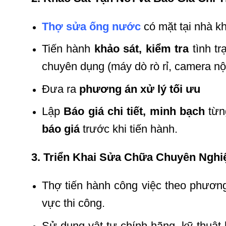
Thợ sửa ống nước
có mặt tại nhà k
Tiến hành
khảo sát, kiểm tra
tình tr
chuyên dụng (máy dò rò rỉ, camera nộ
Đưa ra
phương án xử lý tối ưu
Lập
Báo giá chi tiết, minh bạch
từn
báo giá
trước khi tiến hành.
3. Triển Khai Sửa Chữa Chuyên Ngh
Thợ tiến hành công việc theo phươn
vực thi công.
Sử dụng vật tư chính hãng, kỹ thuật