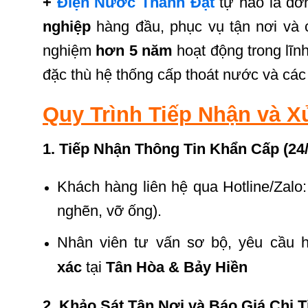
+
Điện Nước Thành Đạt
tự hào là đơ
nghiệp
hàng đầu, phục vụ tận nơi và 
nghiệm
hơn 5 năm
hoạt động trong lĩn
đặc thù hệ thống cấp thoát nước và các
Quy Trình Tiếp Nhận và 
1. Tiếp Nhận Thông Tin Khẩn Cấp (24
Khách hàng liên hệ qua Hotline/Zalo
nghẽn, vỡ ống).
Nhân viên tư vấn sơ bộ, yêu cầu h
xác
tại
Tân
Hòa & Bảy Hiền
2. Khảo Sát Tận Nơi và Báo Giá Chi T