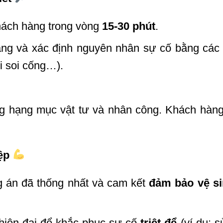
hách hàng trong vòng
15-30 phút
.
ạng và xác định nguyên nhân sự cố bằng các t
i soi cống…).
g hạng mục vật tư và nhân công. Khách hàn
iệp
g án đã thống nhất và cam kết
đảm bảo vệ s
 hiện đại để khắc phục sự cố
triệt để
(ví dụ: s