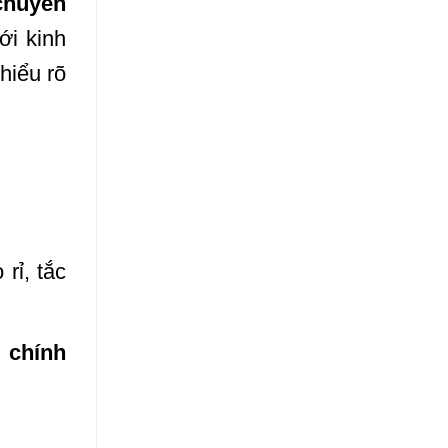
chuyên
ới kinh
 hiểu rõ
rỉ, tắc
ỉ chính