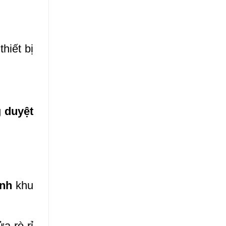
hiết bị
g
duyệt
inh
khu
ửa rò rỉ