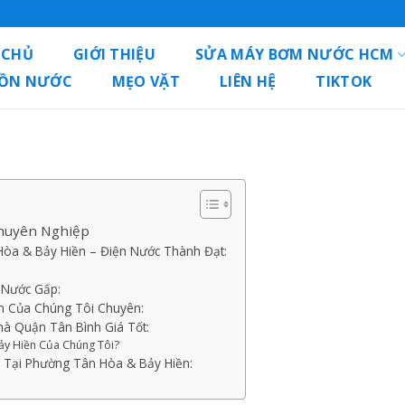
 CHỦ
GIỚI THIỆU
SỬA MÁY BƠM NƯỚC HCM
BỒN NƯỚC
MẸO VẶT
LIÊN HỆ
TIKTOK
Chuyên Nghiệp
Hòa & Bảy Hiền – Điện Nước Thành Đạt:
 Nước Gấp:
n Của Chúng Tôi Chuyên:
à Quận Tân Bình Giá Tốt:
ảy Hiền Của Chúng Tôi?
 Tại Phường Tân Hòa & Bảy Hiền: