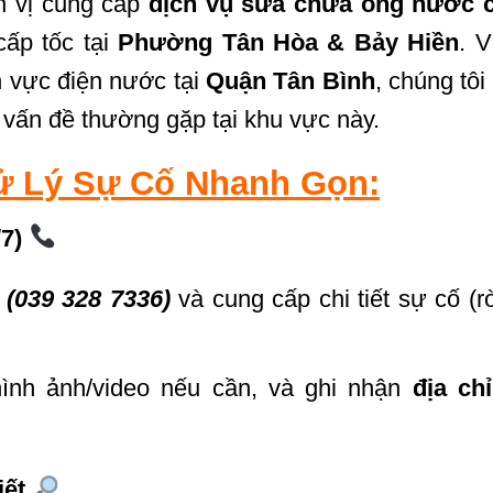
n vị cung cấp
dịch vụ sửa chữa ống nước 
cấp tốc tại
Phường Tân Hòa & Bảy Hiền
. V
h vực điện nước tại
Quận Tân Bình
, chúng tôi
 vấn đề thường gặp tại khu vực này.
Xử Lý Sự Cố Nhanh Gọn:
/7)
:
(039 328 7336)
và cung cấp chi tiết sự cố (rò 
ình ảnh/video nếu cần, và ghi nhận
địa ch
iết