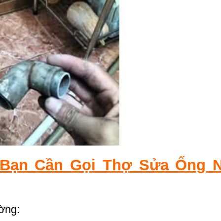
 Bạn Cần Gọi Thợ Sửa Ống 
ờng: