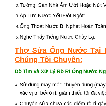
Tường, Sàn Nhà Ẩm Ướt Hoặc Nứt V
Áp Lực Nước Yếu Đột Ngột:
Ống Thoát Nước Bị Nghẹt Hoàn Toàn
Nghe Thấy Tiếng Nước Chảy Lạ:
Thợ Sửa Ống Nước Tại 
Chúng Tôi Chuyên:
Dò Tìm và Xử Lý Rò Rỉ Ống Nước N
Sử dụng máy móc chuyên dụng (máy dò
xác vị trí bể/rò rỉ, giảm thiểu tối đa v
Chuyên sửa chữa các điểm rò rỉ gây