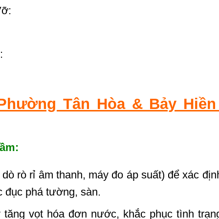
ỡ:
:
Phường Tân Hòa & Bảy Hiền
gầm:
 rò rỉ âm thanh, máy đo áp suất) để xác địn
iệc đục phá tường, sàn.
 tăng vọt hóa đơn nước, khắc phục tình trạ