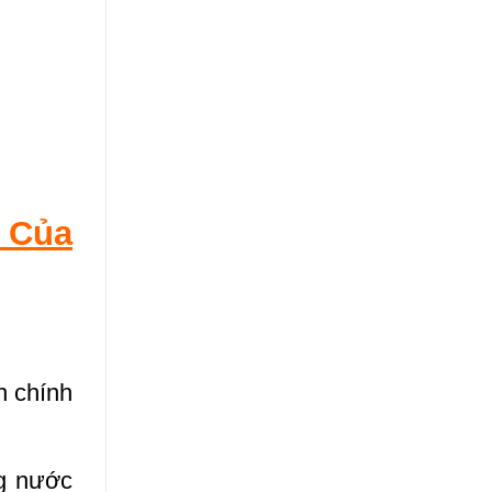
 Của
h chính
ng nước