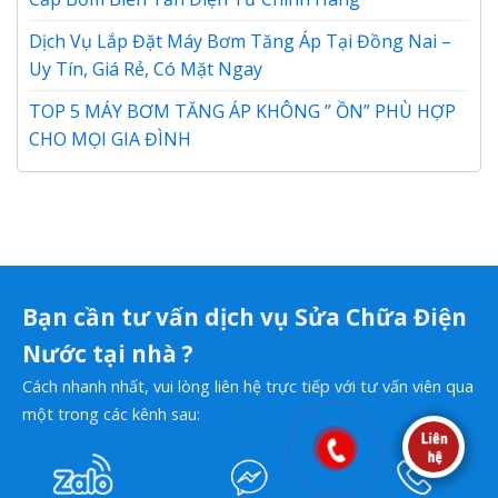
Dịch Vụ Lắp Đặt Máy Bơm Tăng Áp Tại Đồng Nai –
Uy Tín, Giá Rẻ, Có Mặt Ngay
TOP 5 MÁY BƠM TĂNG ÁP KHÔNG ” ỒN” PHÙ HỢP
CHO MỌI GIA ĐÌNH
Bạn cần tư vấn dịch vụ Sửa Chữa Điện
Nước tại nhà ?
Cách nhanh nhất, vui lòng liên hệ trực tiếp với tư vấn viên qua
một trong các kênh sau: