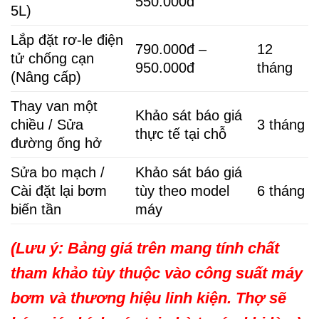
550.000đ
5L)
Lắp đặt rơ-le điện
790.000đ –
12
tử chống cạn
950.000đ
tháng
(Nâng cấp)
Thay van một
Khảo sát báo giá
chiều / Sửa
3 tháng
thực tế tại chỗ
đường ống hở
Sửa bo mạch /
Khảo sát báo giá
Cài đặt lại bơm
tùy theo model
6 tháng
biến tần
máy
(Lưu ý: Bảng giá trên mang tính chất
tham khảo tùy thuộc vào công suất máy
bơm và thương hiệu linh kiện. Thợ sẽ