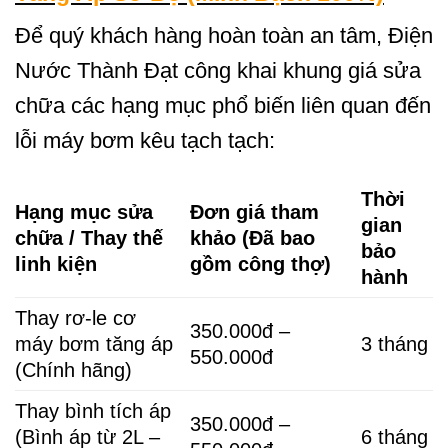
Để quý khách hàng hoàn toàn an tâm, Điện
Nước Thành Đạt công khai khung giá sửa
chữa các hạng mục phổ biến liên quan đến
lỗi máy bơm kêu tạch tạch:
Thời
Hạng mục sửa
Đơn giá tham
gian
chữa / Thay thế
khảo (Đã bao
bảo
linh kiện
gồm công thợ)
hành
Thay rơ-le cơ
350.000đ –
máy bơm tăng áp
3 tháng
550.000đ
(Chính hãng)
Thay bình tích áp
350.000đ –
(Bình áp từ 2L –
6 tháng