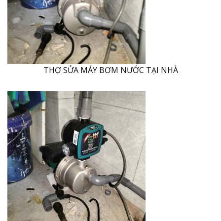
THỢ SỬA MÁY BƠM NƯỚC TẠI NHÀ