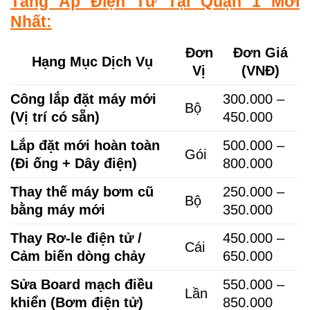
Tăng Áp Điện Tử Tại Quận 1 Mới
Nhất:
Đơn
Đơn Giá
Hạng Mục Dịch Vụ
Vị
(VNĐ)
Công lắp đặt máy mới
300.000 –
Bộ
(Vị trí có sẵn)
450.000
Lắp đặt mới hoàn toàn
500.000 –
Gói
(Đi ống + Dây điện)
800.000
Thay thế máy bơm cũ
250.000 –
Bộ
bằng máy mới
350.000
Thay Rơ-le điện tử /
450.000 –
Cái
Cảm biến dòng chảy
650.000
Sửa Board mạch điều
550.000 –
Lần
khiển (Bơm điện tử)
850.000