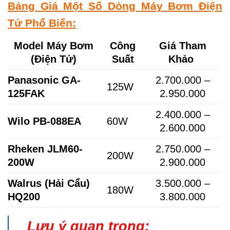
Bảng Giá Một Số Dòng Máy Bơm Điện
Tử Phổ Biến:
Model Máy Bơm
Công
Giá Tham
(Điện Tử)
Suất
Khảo
Panasonic GA-
2.700.000 –
125W
125FAK
2.950.000
2.400.000 –
Wilo PB-088EA
60W
2.600.000
Rheken JLM60-
2.750.000 –
200W
200W
2.900.000
Walrus (Hải Cẩu)
3.500.000 –
180W
HQ200
3.800.000
Lưu ý quan trọng: