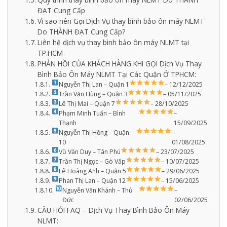
ĐẠT Cung Cấp
Vì sao nên Gọi Dịch Vụ thay bình bảo ôn máy NLMT
Do THÀNH ĐẠT Cung Cấp?
Liên hệ dịch vụ thay bình bảo ôn máy NLMT tại
TP.HCM
PHẢN HỒI CỦA KHÁCH HÀNG KHI GỌI Dịch Vụ Thay
Bình Bảo Ôn Máy NLMT Tại Các Quận Ở TPHCM:
Nguyễn Thị Lan – Quận 1
– 12/12/2025
Trần Văn Hùng – Quận 3
– 05/11/2025
Lê Thị Mai – Quận 7
– 28/10/2025
Phạm Minh Tuấn – Bình
–
Thạnh
15/09/2025
Nguyễn Thị Hồng – Quận
–
10
01/08/2025
Vũ Văn Duy – Tân Phú
– 23/07/2025
Trần Thị Ngọc – Gò Vấp
– 10/07/2025
Lê Hoàng Anh – Quận 5
– 29/06/2025
Phan Thị Lan – Quận 12
– 15/06/2025
Nguyễn Văn Khánh – Thủ
–
Đức
02/06/2025
CÂU HỎI FAQ – Dịch Vụ Thay Bình Bảo Ôn Máy
NLMT: