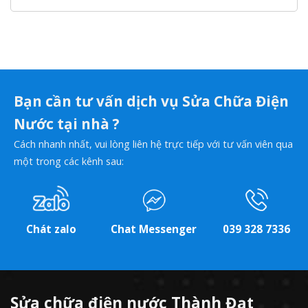
Bạn cần tư vấn dịch vụ Sửa Chữa Điện
Nước tại nhà ?
Cách nhanh nhất, vui lòng liên hệ trực tiếp với tư vấn viên qua
một trong các kênh sau:
Chát zalo
Chat Messenger
039 328 7336
Sửa chữa điện nước Thành Đạt