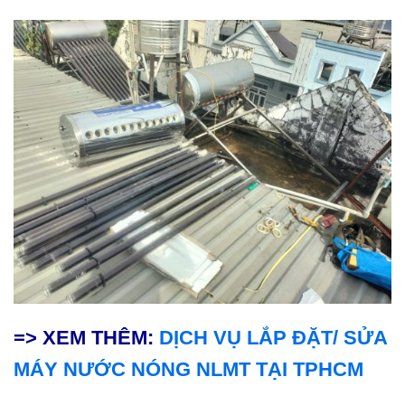
=> XEM THÊM:
DỊCH VỤ LẮP ĐẶT/ SỬA
MÁY NƯỚC NÓNG NLMT TẠI TPHCM