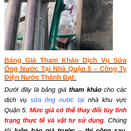
Bảng Giá Tham Khảo Dịch Vụ Sửa
Ống Nước Tại Nhà Quận 5 – Công Ty
Điện Nước Thành Đạt:
Dưới đây là bảng giá
tham khảo
cho các
dịch vụ
sửa ống nước tại
nhà khu vực
Quận 5.
Mức giá có thể thay đổi tùy tình
trạng thực tế và vật tư sử dụng
. Chúng
tôi
luôn báo giá trước – thi công sau
,