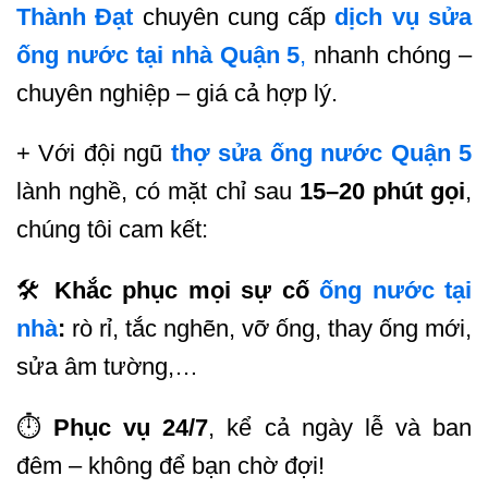
Thành Đạt
chuyên cung cấp
dịch vụ sửa
ống nước tại nhà Quận 5
,
nhanh chóng –
chuyên nghiệp – giá cả hợp lý.
+ Với đội ngũ
thợ sửa ống nước Quận 5
lành nghề, có mặt chỉ sau
15–20 phút gọi
,
chúng tôi cam kết:
🛠
Khắc phục mọi sự cố
ống nước tại
nhà
:
rò rỉ, tắc nghẽn, vỡ ống, thay ống mới,
sửa âm tường,…
⏱
Phục vụ 24/7
, kể cả ngày lễ và ban
đêm – không để bạn chờ đợi!