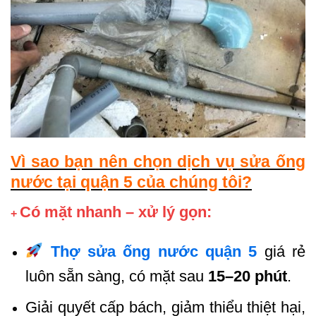
Vì sao bạn nên chọn dịch vụ sửa ống
nước tại quận 5 của chúng tôi?
Có mặt nhanh – xử lý gọn:
+
Thợ sửa ống nước quận 5
giá rẻ
luôn sẵn sàng, có mặt sau
15–20 phút
.
Giải quyết cấp bách, giảm thiểu thiệt hại,