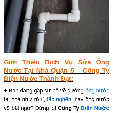
Giới Thiệu Dịch Vụ Sửa Ống
Nước Tại Nhà Quận 5 – Công Ty
Điện Nước Thành Đạt:
+ Bạn đang gặp sự cố về đường
ống nước
tại nhà như rò rỉ,
tắc nghẽn
, hay ống nước
vỡ bất ngờ? Đừng lo!
Công Ty
Điện Nước