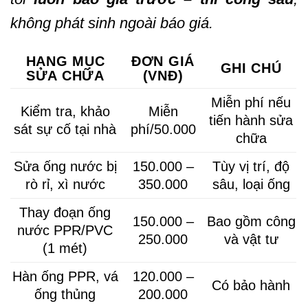
không phát sinh ngoài báo giá.
HẠNG MỤC
ĐƠN GIÁ
GHI CHÚ
SỬA CHỮA
(VNĐ)
Miễn phí nếu
Kiểm tra, khảo
Miễn
tiến hành sửa
sát sự cố tại nhà
phí/50.000
chữa
Sửa ống nước bị
150.000 –
Tùy vị trí, độ
rò rỉ, xì nước
350.000
sâu, loại ống
Thay đoạn ống
150.000 –
Bao gồm công
nước PPR/PVC
250.000
và vật tư
(1 mét)
Hàn ống PPR, vá
120.000 –
Có bảo hành
ống thủng
200.000