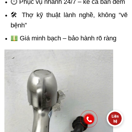
⏱ Phục vụ nhanh 24/7 – kể cả ban đêm
🛠 Thợ kỹ thuật lành nghề, không “vẽ
bệnh”
Giá minh bạch – bảo hành rõ ràng