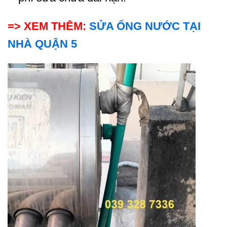
=> XEM THÊM:
SỬA ỐNG NƯỚC TẠI
NHÀ QUẬN 5