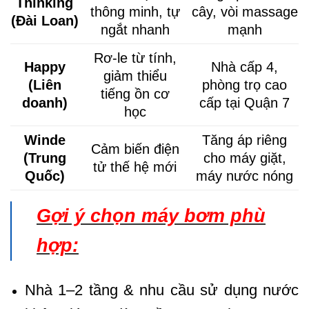
Thinking
thông minh, tự
cây, vòi massage
(Đài Loan)
ngắt nhanh
mạnh
Rơ-le từ tính,
Happy
Nhà cấp 4,
giảm thiểu
(Liên
phòng trọ cao
tiếng ồn cơ
doanh)
cấp tại Quận 7
học
Winde
Tăng áp riêng
Cảm biến điện
(Trung
cho máy giặt,
tử thế hệ mới
Quốc)
máy nước nóng
Gợi ý chọn máy bơm phù
hợp:
Nhà 1–2 tầng & nhu cầu sử dụng nước