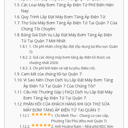
Các Loại Máy Bơm Tăng Áp Điện Tử Phổ Biến Hiện
Nay:
Quy Trình Lắp Đặt Máy Bơm Tăng Áp Điện Tử:
Thợ Sửa Máy Bơm Tăng Áp Điện Tử Tại Quận 7 Của
Chúng Tôi Chuyên:
Bảng Giá Dịch Vụ Lắp Đặt Máy Bơm Tăng Áp Điện
Tử Tại Quận 7 Mới Nhất:
1. Chi phí nhân công lắp đặt (Áp dụng tại khu vực Quận
7):
2. Giá các dòng máy bơm tăng áp điện tử được ưa
chuộng nhất 2026:
3. Chi phí linh kiện và vật tư phụ (Nếu có):
Cam kết của chúng tôi tại Quận 7:
Vì Sao Nên Chọn Dịch Vụ Lắp Đặt Máy Bơm Tăng
Áp Điện Tử Tại Quận 7 Của Chúng Tôi?
Câu Hỏi Thường Gặp ( FAQ) Dịch Vụ Lắp Đặt Máy
Bơm Tăng Áp Điện Tử Tại Quận 7:
PHẢN HỒI CỦA KHÁCH HÀNG KHI GỌI THỢ SỬA
MÁY BƠM TĂNG ÁP ĐIỆN TỬ TẠI QUẬN 7:
1. Chị Minh Thư – Chung cư cao cấp,
Phường Tân Phú (Khu mới Quận 7)
2. Anh Hoàng Nam – Nhà phố KDC Kim