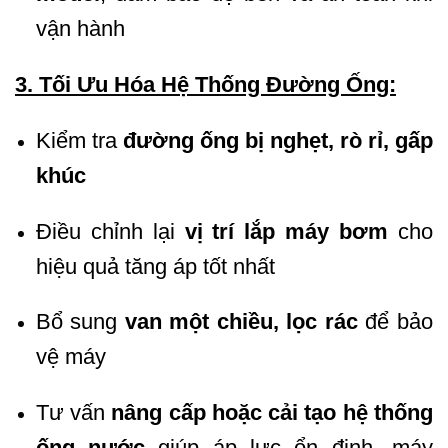
vận hành
3. Tối Ưu Hóa Hệ Thống Đường Ống:
Kiểm tra
đường ống bị nghẹt, rò rỉ, gấp
khúc
Điều chỉnh lại
vị trí lắp máy bơm
cho
hiệu quả tăng áp tốt nhất
Bổ sung
van một chiều, lọc rác
để bảo
vệ máy
Tư vấn
nâng cấp hoặc cải tạo hệ thống
ống nước
giúp áp lực ổn định, máy