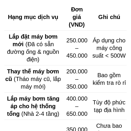
Đơn
Hạng mục dịch vụ
giá
Ghi chú
(VND)
Lắp đặt máy bơm
250.000
Áp dụng cho
mới
(Đã có sẵn
–
máy công
đường ống & nguồn
450.000
suất < 500W
điện)
Thay thế máy bơm
200.000
Bao gồm
cũ
(Tháo máy cũ, lắp
–
kiểm tra rò rỉ
máy mới)
350.000
Lắp máy bơm tăng
400.000
Tùy độ phức
áp cho hệ thống
–
tạp địa hình
tổng
(Nhà 2-4 tầng)
650.000
Chưa bao
350.000