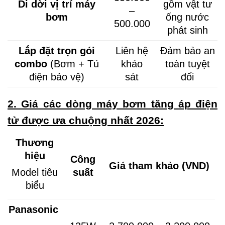
Di dời vị trí máy
gồm vật tư
–
bơm
ống nước
500.000
phát sinh
Lắp đặt trọn gói
Liên hệ
Đảm bảo an
combo
(Bơm + Tủ
khảo
toàn tuyệt
điện bảo vệ)
sát
đối
2. Giá các dòng máy bơm tăng áp điện
tử được ưa chuộng nhất 2026:
Thương
hiệu
Công
Giá tham khảo (VND)
suất
Model tiêu
biểu
Panasonic