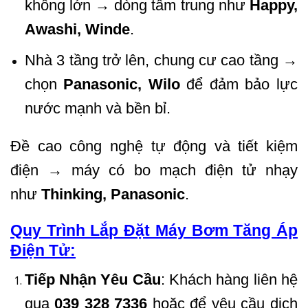
không lớn → dòng tầm trung như
Happy,
Awashi, Winde
.
Nhà 3 tầng trở lên, chung cư cao tầng →
chọn
Panasonic, Wilo
để đảm bảo lực
nước mạnh và bền bỉ.
Đề cao công nghệ tự động và tiết kiệm
điện → máy có bo mạch điện tử nhạy
như
Thinking, Panasonic
.
Quy Trình Lắp Đặt Máy Bơm Tăng Áp
Điện Tử:
Tiếp Nhận Yêu Cầu
: Khách hàng liên hệ
qua
039 328 7336
hoặc để yêu cầu dịch