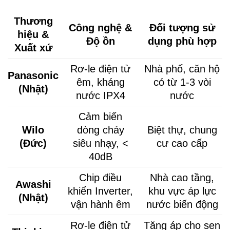
Thương
Công nghệ &
Đối tượng sử
hiệu &
Độ ồn
dụng phù hợp
Xuất xứ
Rơ-le điện tử
Nhà phố, căn hộ
Panasonic
êm, kháng
có từ 1-3 vòi
(Nhật)
nước IPX4
nước
Cảm biến
Wilo
dòng chảy
Biệt thự, chung
(Đức)
siêu nhạy, <
cư cao cấp
40dB
Chip điều
Nhà cao tầng,
Awashi
khiển Inverter,
khu vực áp lực
(Nhật)
vận hành êm
nước biến động
Rơ-le điện tử
Tăng áp cho sen