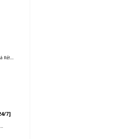
Rẻ!....
24/7]
..