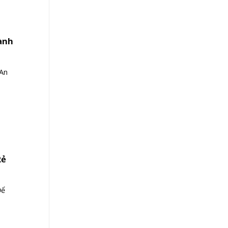
ành
An
Rẻ
Để