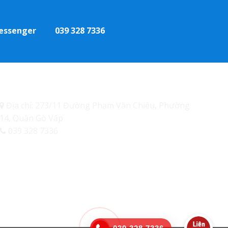
essenger
039 328 7336
Thông tin liên hệ
Địa chỉ: 273/11 Đường Phạm Văn Chiêu, Phường
14, Quận Gò Vấp
039 328 7336