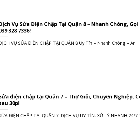
Dịch Vụ Sửa Điện Chập Tại Quận 8 – Nhanh Chóng, Gọi
039 328 7336!
DỊCH VỤ SỬA ĐIỆN CHẬP TẠI QUẬN 8 Uy Tín – Nhanh Chóng – An....
Sửa điện chập tại Quận 7 – Thợ Giỏi, Chuyên Nghiệp, 
sau 30p!
SỬA ĐIỆN CHẬP TẠI QUẬN 7: DỊCH VỤ UY TÍN, XỬ LÝ NHANH 24/7 Th