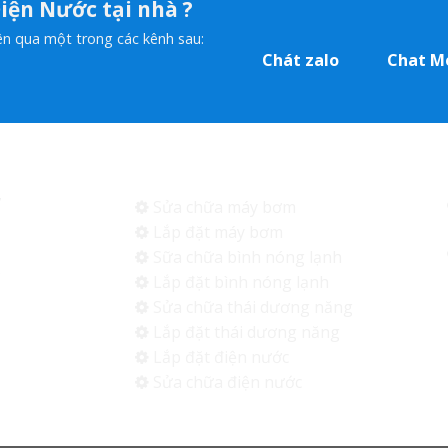
iện Nước tại nhà ?
viên qua một trong các kênh sau:
Chát zalo
Chat M
Dịch vụ
y
Sửa chữa máy bơm
n
Lắp đặt máy bơm
m
Sữa chữa bình nóng lạnh
g
Lắp đặt bình nóng lạnh
,
Sửa chữa thái dương năng
Lắp đặt thái dương năng
Lắp đặt điện nước
Sửa chữa điện nước