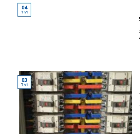
04
Th1
03
Th1