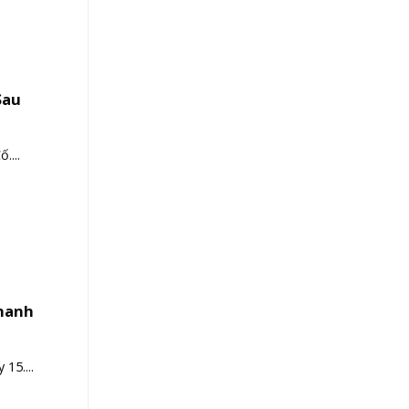
Sau
....
Nhanh
15....