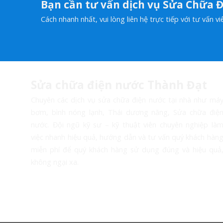
Bạn cần tư vấn dịch vụ Sửa Chữa Đ
Cách nhanh nhất, vui lòng liên hệ trực tiếp với tư vấn 
Sửa chữa điện nước Thành Đạt
Chuyên các dịch vụ sửa chữa điện nước tại nhà như má
bơm, bình nóng lạnh, Thái dương năng, Sửa chữa điệ
nước. Đội ngũ kỹ sư – kỹ thuật viên chuyên nghiệp là
việc nhanh hiệu quả, hướng dẫn và tư vấn quý khách hàn
miễn phí để quý khách hàng sử dụng đúng và hiệu quả
không ngại xa.