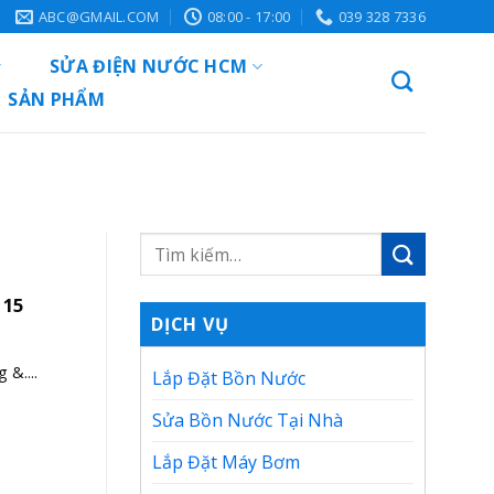
ABC@GMAIL.COM
08:00 - 17:00
039 328 7336
SỬA ĐIỆN NƯỚC HCM
SẢN PHẨM
 15
DỊCH VỤ
&....
Lắp Đặt Bồn Nước
Sửa Bồn Nước Tại Nhà
Lắp Đặt Máy Bơm