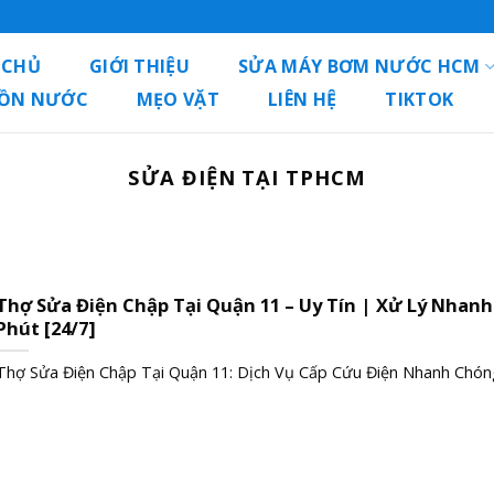
 CHỦ
GIỚI THIỆU
SỬA MÁY BƠM NƯỚC HCM
BỒN NƯỚC
MẸO VẶT
LIÊN HỆ
TIKTOK
SỬA ĐIỆN TẠI TPHCM
Thợ Sửa Điện Chập Tại Quận 11 – Uy Tín | Xử Lý Nhanh
Phút [24/7]
Thợ Sửa Điện Chập Tại Quận 11: Dịch Vụ Cấp Cứu Điện Nhanh Chóng 