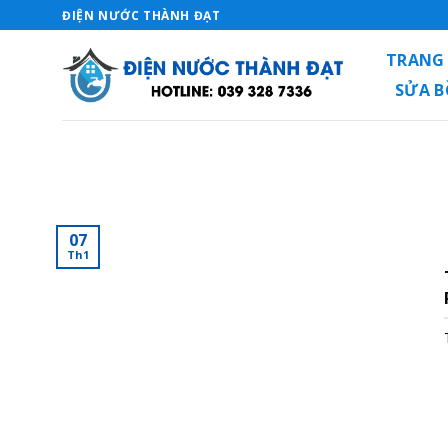
Skip
ĐIỆN NƯỚC THÀNH ĐẠT
to
TRANG
content
SỬA 
07
Th1