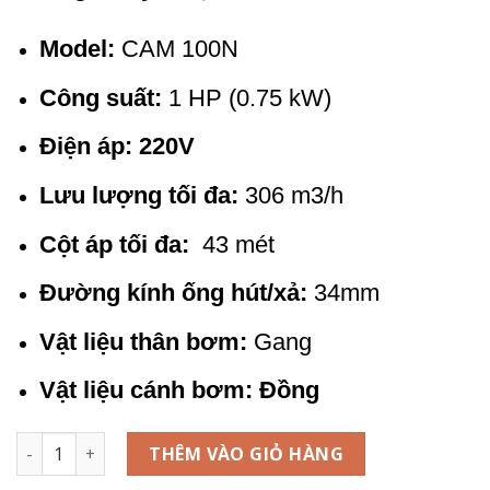
Model:
CAM 100N
Công suất:
1 HP (0.75 kW)
Điện áp: 220V
Lưu lượng tối đa:
306 m3/h
Cột áp tối đa:
43 mét
Đường kính ống hút/xả:
34mm
Vật liệu thân bơm:
Gang
Vật liệu cánh bơm: Đồng
Máy bơm nước dân dụng Pentax CAM 100N - 1HP số lượng
THÊM VÀO GIỎ HÀNG