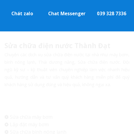
Chát zalo
Chat Messenger
039 328 7336
Sửa chữa điện nước Thành Đạt
Chuyên các dịch vụ sửa chữa điện nước tại nhà như máy bơm,
bình nóng lạnh, Thái dương năng, Sửa chữa điện nước. Đội
ngũ kỹ sư – kỹ thuật viên chuyên nghiệp làm việc nhanh hiệu
quả, hướng dẫn và tư vấn quý khách hàng miễn phí để quý
khách hàng sử dụng đúng và hiệu quả, không ngại xa.
Dịch vụ
Sửa chữa máy bơm
Lắp đặt máy bơm
Sữa chữa bình nóng lạnh