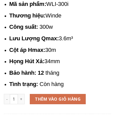
3.470.000 ₫.
Mã sản phẩm:
WLI-300i
Thương hiệu:
Winde
Công suất:
300w
Lưu Lượng Qmax:
3.6m³
Cột áp Hmax:
30m
Họng Hút Xả:
34mm
Bảo hành: 12
tháng
Tình trạng:
Còn hàng
Máy Bơm biến tần WINDE Wli-300i số lượng
THÊM VÀO GIỎ HÀNG