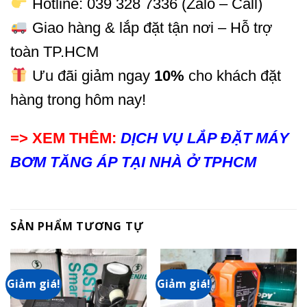
Hotline: 039 328 7336 (Zalo – Call)
Giao hàng & lắp đặt tận nơi – Hỗ trợ
toàn TP.HCM
Ưu đãi giảm ngay
10%
cho khách đặt
hàng trong hôm nay!
=> XEM THÊM:
DỊCH VỤ LẮP ĐẶT MÁY
BƠM TĂNG ÁP TẠI NHÀ Ở TPHCM
SẢN PHẨM TƯƠNG TỰ
Giảm giá!
Giảm giá!