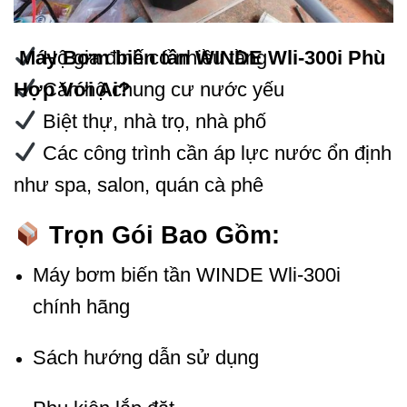
Máy Bơm biến tần WINDE Wli-300i Phù
Hộ gia đình có nhiều tầng
Hợp Với Ai?
Căn hộ chung cư nước yếu
Biệt thự, nhà trọ, nhà phố
Các công trình cần áp lực nước ổn định
như spa, salon, quán cà phê
Trọn Gói Bao Gồm:
Máy bơm biến tần WINDE Wli-300i
chính hãng
Sách hướng dẫn sử dụng