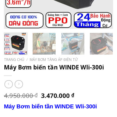
TRANG CHỦ
/
MÁY BƠM TĂNG ÁP ĐIỆN TỬ
Máy Bơm biến tần WINDE Wli-300i
Giá
Giá
4.950.000
3.470.000
₫
₫
gốc
hiện
Máy Bơm biến tần WINDE Wli-300i
là:
tại
4.950.000 ₫.
là: