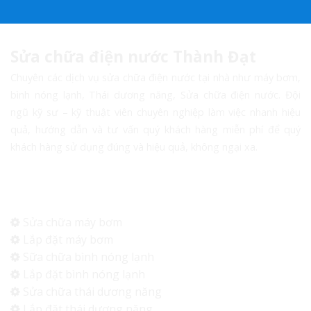
Sửa chữa điện nước Thành Đạt
Chuyên các dịch vụ sửa chữa điện nước tại nhà như máy bơm,
bình nóng lạnh, Thái dương năng, Sửa chữa điện nước. Đội
ngũ kỹ sư – kỹ thuật viên chuyên nghiệp làm việc nhanh hiệu
quả, hướng dẫn và tư vấn quý khách hàng miễn phí để quý
khách hàng sử dụng đúng và hiệu quả, không ngại xa.
Dịch vụ
Sửa chữa máy bơm
Lắp đặt máy bơm
Sữa chữa bình nóng lạnh
Lắp đặt bình nóng lạnh
Sửa chữa thái dương năng
Lắp đặt thái dương năng