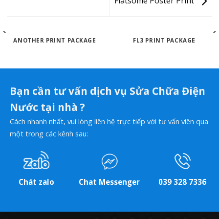
Flatsome Poster Print
ANOTHER PRINT PACKAGE
FL3 PRINT PACKAGE
Bạn cần tư vấn dịch vụ Sửa Chữa Điện
Nước tại nhà ?
Cách nhanh nhất, vui lòng liên hệ trực tiếp với tư vấn viên qua
một trong các kênh sau:
Chát zalo
Chat Messenger
039 328 7336